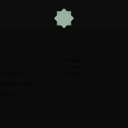
OS
SOCIAL
 712 027
Instagram
 627 541
Facebook
ovahostel.com
Pinterest
 privacidade e cookies
clamações