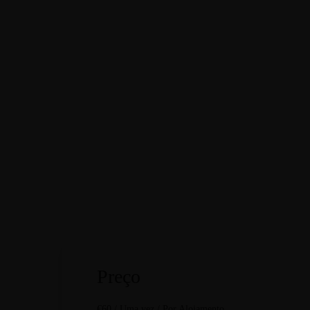
Preço
€
60
/ Uma vez / Por Alojamento